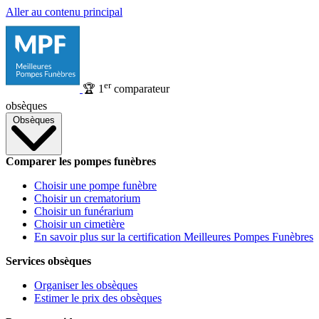
Aller au contenu principal
er
🏆
1
comparateur
obsèques
Obsèques
Comparer les pompes funèbres
Choisir une pompe funèbre
Choisir un crematorium
Choisir un funérarium
Choisir un cimetière
En savoir plus sur la certification Meilleures Pompes Funèbres
Services obsèques
Organiser les obsèques
Estimer le prix des obsèques