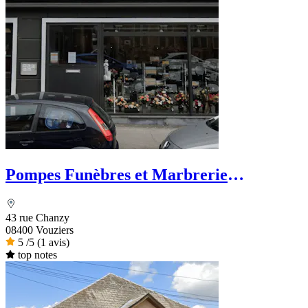
Pompes Funèbres et Marbrerie
Vouzinoises Labroche
43 rue Chanzy
08400 Vouziers
5
/5
(1 avis)
top notes