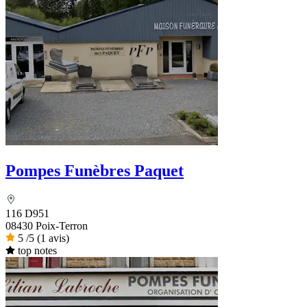
Pompes Funèbres Paquet
116 D951
08430 Poix-Terron
5
/5
(1 avis)
top notes