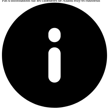
Pas d'informations sur les cimetières de Alland'Huy-et-Sausseuil