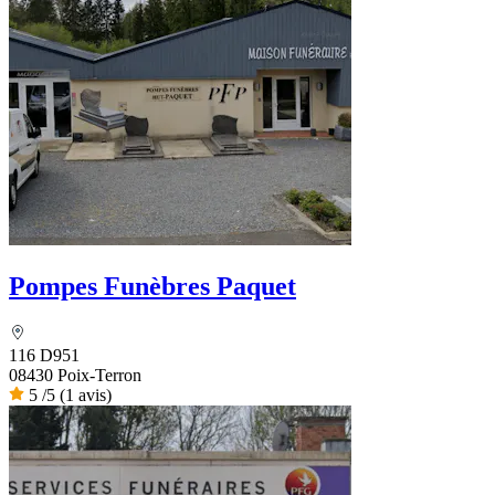
Pompes Funèbres Paquet
116 D951
08430 Poix-Terron
5
/5
(1 avis)