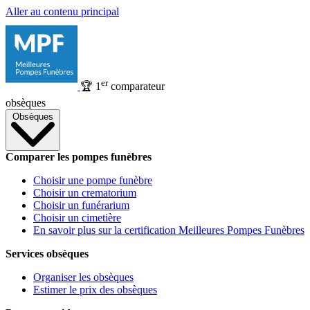
Aller au contenu principal
er
🏆
1
comparateur
obsèques
Obsèques
Comparer les pompes funèbres
Choisir une pompe funèbre
Choisir un crematorium
Choisir un funérarium
Choisir un cimetière
En savoir plus sur la certification Meilleures Pompes Funèbres
Services obsèques
Organiser les obsèques
Estimer le prix des obsèques