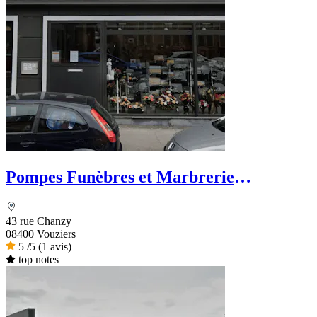
Pompes Funèbres et Marbrerie
Vouzinoises Labroche
43 rue Chanzy
08400 Vouziers
5
/5
(1 avis)
top notes