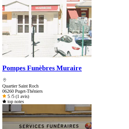
Pompes Funèbres Muraire
Quartier Saint Roch
06260 Puget-Théniers
5
/5
(1 avis)
top notes