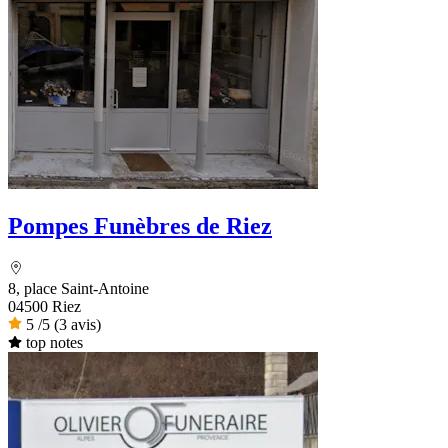
Pompes Funèbres de Riez
8, place Saint-Antoine
04500 Riez
5
/5
(3 avis)
top notes