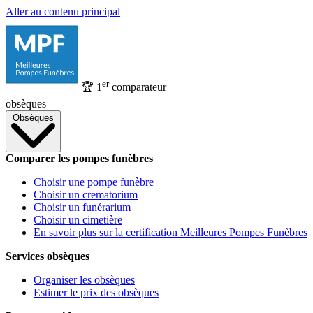
Aller au contenu principal
er
🏆
1
comparateur
obsèques
Obsèques
Comparer les pompes funèbres
Choisir une pompe funèbre
Choisir un crematorium
Choisir un funérarium
Choisir un cimetière
En savoir plus sur la certification Meilleures Pompes Funèbres
Services obsèques
Organiser les obsèques
Estimer le prix des obsèques