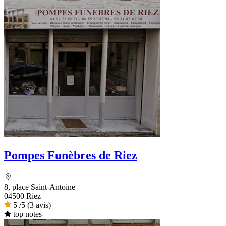
Pompes Funèbres de Riez
8, place Saint-Antoine
04500 Riez
5
/5
(3 avis)
top notes