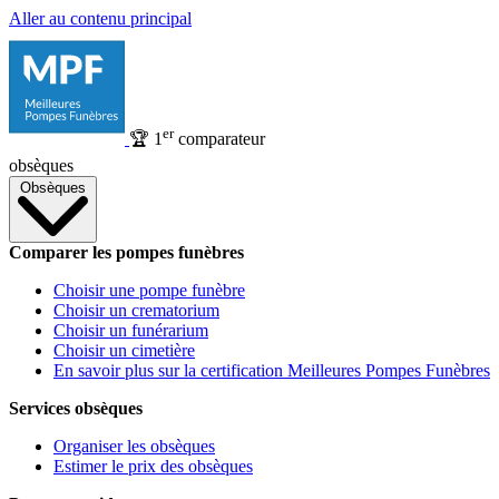
Aller au contenu principal
er
🏆
1
comparateur
obsèques
Obsèques
Comparer les pompes funèbres
Choisir une pompe funèbre
Choisir un crematorium
Choisir un funérarium
Choisir un cimetière
En savoir plus sur la certification Meilleures Pompes Funèbres
Services obsèques
Organiser les obsèques
Estimer le prix des obsèques