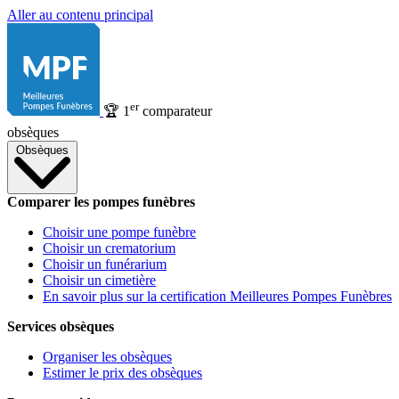
Aller au contenu principal
er
🏆
1
comparateur
obsèques
Obsèques
Comparer les pompes funèbres
Choisir une pompe funèbre
Choisir un crematorium
Choisir un funérarium
Choisir un cimetière
En savoir plus sur la certification Meilleures Pompes Funèbres
Services obsèques
Organiser les obsèques
Estimer le prix des obsèques