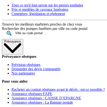
Tous ce qu'il faut savoir sur les pierres tombales
Prix et modèles de caveaux funéraires
Cimetières, législiation et réglement
Trouvez les meilleurs marbriers proches de chez vous
Rechercher des pompes funèbres par ville ou code postal
Prévoyance
Prévoyance obsèques
Prévision obsèques
Demander des devis comparatifs
Nos partenaires
Pour vous aider
Racheter un contrat obsèques avant le décès : est-ce possible ?
Assurance obsèques FAPE
Assurance obsèques : CAISSE D’EPARGNE
Assurance obsèques : La Banque postale