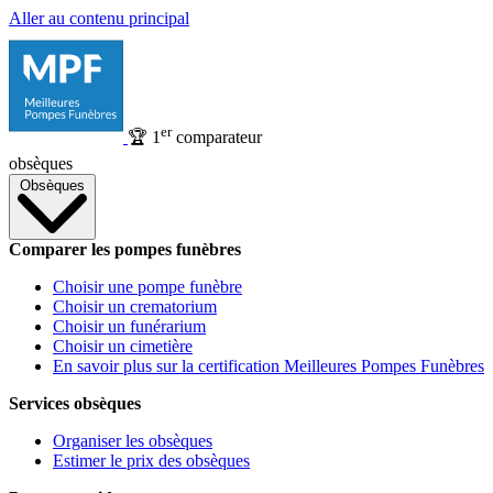
Aller au contenu principal
er
🏆
1
comparateur
obsèques
Obsèques
Comparer les pompes funèbres
Choisir une pompe funèbre
Choisir un crematorium
Choisir un funérarium
Choisir un cimetière
En savoir plus sur la certification Meilleures Pompes Funèbres
Services obsèques
Organiser les obsèques
Estimer le prix des obsèques