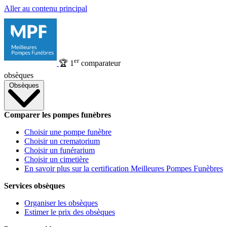
Aller au contenu principal
er
🏆
1
comparateur
obsèques
Obsèques
Comparer les pompes funèbres
Choisir une pompe funèbre
Choisir un crematorium
Choisir un funérarium
Choisir un cimetière
En savoir plus sur la certification Meilleures Pompes Funèbres
Services obsèques
Organiser les obsèques
Estimer le prix des obsèques