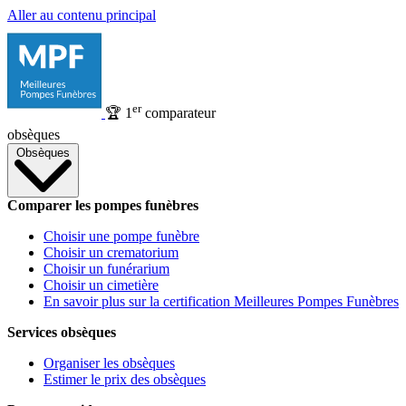
Aller au contenu principal
er
🏆
1
comparateur
obsèques
Obsèques
Comparer les pompes funèbres
Choisir une pompe funèbre
Choisir un crematorium
Choisir un funérarium
Choisir un cimetière
En savoir plus sur la certification Meilleures Pompes Funèbres
Services obsèques
Organiser les obsèques
Estimer le prix des obsèques