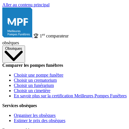
Aller au contenu principal
er
🏆
1
comparateur
obsèques
Obsèques
Comparer les pompes funèbres
Choisir une pompe funèbre
Choisir un crematorium
Choisir un funérarium
Choisir un cimetière
En savoir plus sur la certification Meilleures Pompes Funèbres
Services obsèques
Organiser les obsèques
Estimer le prix des obsèques