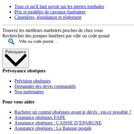
Tous ce qu'il faut savoir sur les pierres tombales
Prix et modèles de caveaux funéraires
Cimetières, législiation et réglement
Trouvez les meilleurs marbriers proches de chez vous
Rechercher des pompes funèbres par ville ou code postal
Prévoyance
Prévoyance obsèques
Prévision obsèques
Demander des devis comparatifs
Nos partenaires
Pour vous aider
Racheter un contrat obsèques avant le décès : est-ce possible ?
Assurance obsèques FAPE
Assurance obsèques : CAISSE D’EPARGNE
Assurance obsèques : La Banque postale