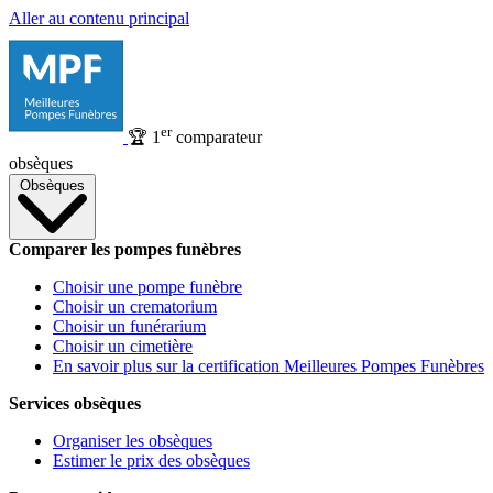
Aller au contenu principal
er
🏆
1
comparateur
obsèques
Obsèques
Comparer les pompes funèbres
Choisir une pompe funèbre
Choisir un crematorium
Choisir un funérarium
Choisir un cimetière
En savoir plus sur la certification Meilleures Pompes Funèbres
Services obsèques
Organiser les obsèques
Estimer le prix des obsèques