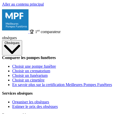
Aller au contenu principal
er
🏆
1
comparateur
obsèques
Obsèques
Comparer les pompes funèbres
Choisir une pompe funèbre
Choisir un crematorium
Choisir un funérarium
Choisir un cimetière
En savoir plus sur la certification Meilleures Pompes Funèbres
Services obsèques
Organiser les obsèques
Estimer le prix des obsèques