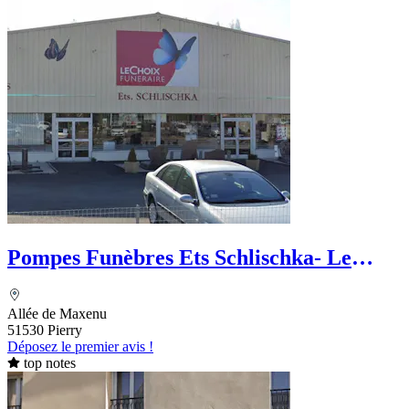
Pompes Funèbres Ets Schlischka- Le
Choix Funéraire
Allée de Maxenu
51530 Pierry
Déposez le premier avis !
top notes