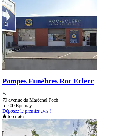
Pompes Funèbres Roc Eclerc
79 avenue du Maréchal Foch
51200 Épernay
Déposez le premier avis !
top notes