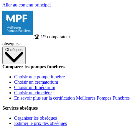
Aller au contenu principal
er
🏆
1
comparateur
obsèques
Obsèques
Comparer les pompes funèbres
Choisir une pompe funèbre
Choisir un crematorium
Choisir un funérarium
Choisir un cimetière
En savoir plus sur la certification Meilleures Pompes Funèbres
Services obsèques
Organiser les obsèques
Estimer le prix des obsèques