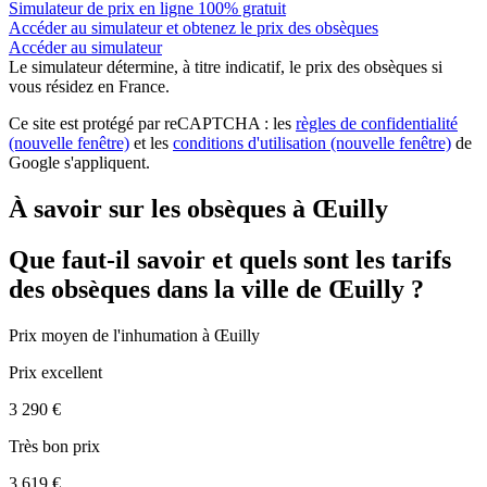
Simulateur de prix en ligne 100% gratuit
Accéder au simulateur et obtenez le prix des obsèques
Accéder au simulateur
Le simulateur
détermine, à titre indicatif, le prix des obsèques
si
vous résidez en France.
Ce site est protégé par reCAPTCHA : les
règles de confidentialité
(nouvelle fenêtre)
et les
conditions d'utilisation
(nouvelle fenêtre)
de
Google s'appliquent.
À savoir sur les obsèques à Œuilly
Que faut-il savoir et quels sont les tarifs
des obsèques dans la ville de Œuilly ?
Prix moyen de
l'inhumation
à Œuilly
Prix excellent
3 290 €
Très bon prix
3 619 €