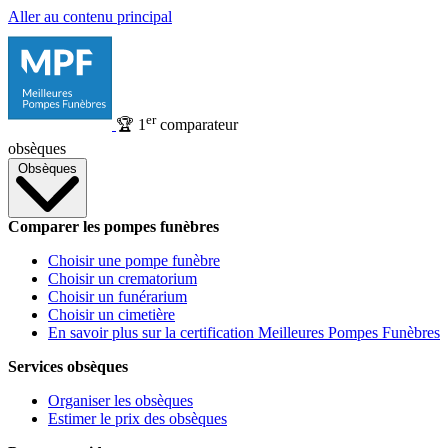
Aller au contenu principal
er
🏆
1
comparateur
obsèques
Obsèques
Comparer les pompes funèbres
Choisir une pompe funèbre
Choisir un crematorium
Choisir un funérarium
Choisir un cimetière
En savoir plus sur la certification Meilleures Pompes Funèbres
Services obsèques
Organiser les obsèques
Estimer le prix des obsèques