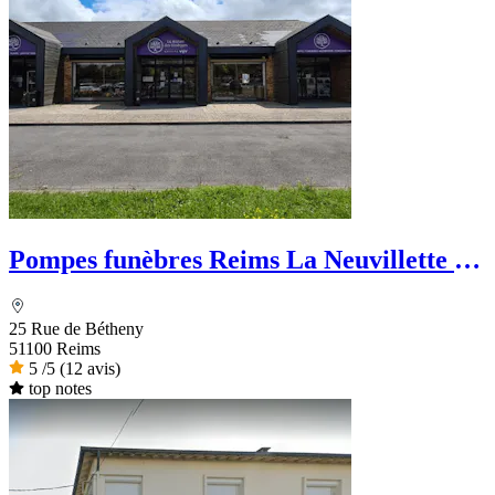
Pompes funèbres Reims La Neuvillette -
La Maison des Obsèques
25 Rue de Bétheny
51100 Reims
5
/5
(12 avis)
top notes