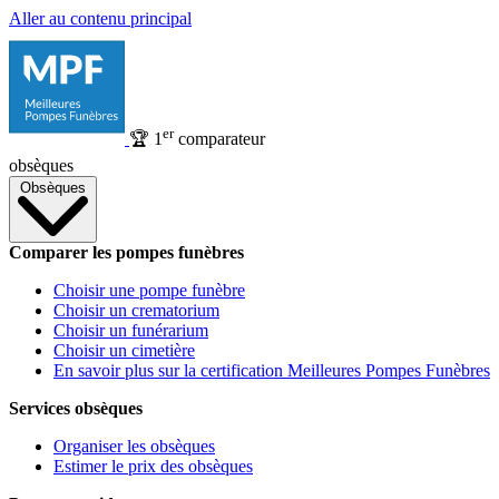
Aller au contenu principal
er
🏆
1
comparateur
obsèques
Obsèques
Comparer les pompes funèbres
Choisir une pompe funèbre
Choisir un crematorium
Choisir un funérarium
Choisir un cimetière
En savoir plus sur la certification Meilleures Pompes Funèbres
Services obsèques
Organiser les obsèques
Estimer le prix des obsèques