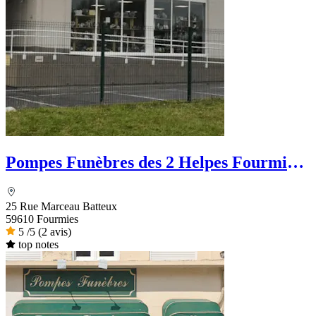
Pompes Funèbres des 2 Helpes Fourmies
Funéraire
25 Rue Marceau Batteux
59610 Fourmies
5
/5
(2 avis)
top notes