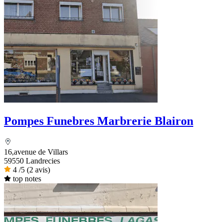
Pompes Funebres Marbrerie Blairon
16,avenue de Villars
59550 Landrecies
4
/5
(2 avis)
top notes