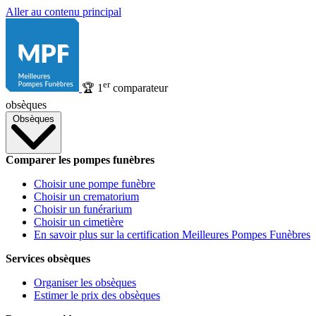
Aller au contenu principal
er
🏆
1
comparateur
obsèques
Obsèques
Comparer les pompes funèbres
Choisir une pompe funèbre
Choisir un crematorium
Choisir un funérarium
Choisir un cimetière
En savoir plus sur la certification Meilleures Pompes Funèbres
Services obsèques
Organiser les obsèques
Estimer le prix des obsèques