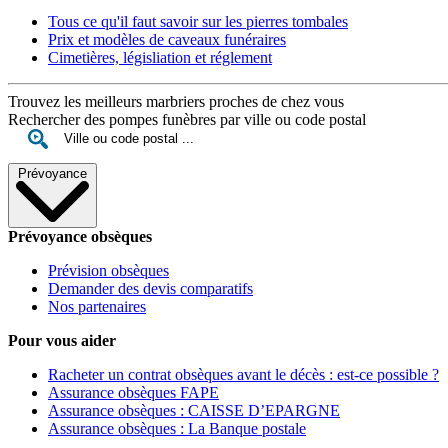
Tous ce qu'il faut savoir sur les pierres tombales
Prix et modèles de caveaux funéraires
Cimetières, législiation et réglement
Trouvez les meilleurs marbriers proches de chez vous
Rechercher des pompes funèbres par ville ou code postal
Prévoyance
Prévoyance obsèques
Prévision obsèques
Demander des devis comparatifs
Nos partenaires
Pour vous aider
Racheter un contrat obsèques avant le décès : est-ce possible ?
Assurance obsèques FAPE
Assurance obsèques : CAISSE D’EPARGNE
Assurance obsèques : La Banque postale