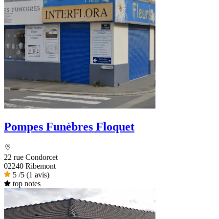
Pompes Funèbres Floquet
22 rue Condorcet
02240 Ribemont
5
/5
(1 avis)
top notes