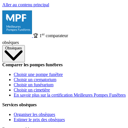
Aller au contenu principal
er
🏆
1
comparateur
obsèques
Obsèques
Comparer les pompes funèbres
Choisir une pompe funèbre
Choisir un crematorium
Choisir un funérarium
Choisir un cimetière
En savoir plus sur la certification Meilleures Pompes Funèbres
Services obsèques
Organiser les obsèques
Estimer le prix des obsèques