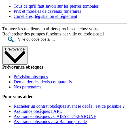
Tous ce qu'il faut savoir sur les pierres tombales
Prix et modèles de caveaux funéraires
Cimetières, législiation et réglement
Trouvez les meilleurs marbriers proches de chez vous
Rechercher des pompes funèbres par ville ou code postal
Prévoyance
Prévoyance obsèques
Prévision obsèques
Demander des devis comparatifs
Nos partenaires
Pour vous aider
Racheter un contrat obsèques avant le décès : est-ce possible ?
Assurance obsèques FAPE
Assurance obsèques : CAISSE D’EPARGNE
Assurance obsèques : La Banque postale