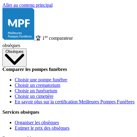
Aller au contenu principal
er
🏆
1
comparateur
obsèques
Obsèques
Comparer les pompes funèbres
Choisir une pompe funèbre
Choisir un crematorium
Choisir un funérarium
Choisir un cimetière
En savoir plus sur la certification Meilleures Pompes Funèbres
Services obsèques
Organiser les obsèques
Estimer le prix des obsèques