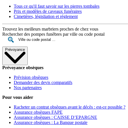
Tous ce qu'il faut savoir sur les pierres tombales
Prix et modèles de caveaux funéraires
Cimetières, législiation et réglement
Trouvez les meilleurs marbriers proches de chez vous
Rechercher des pompes funèbres par ville ou code postal
Prévoyance
Prévoyance obsèques
Prévision obsèques
Demander des devis comparatifs
Nos partenaires
Pour vous aider
Racheter un contrat obsèques avant le décès : est-ce possible ?
Assurance obsèques FAPE
Assurance obsèques : CAISSE D’EPARGNE
Assurance obsèques : La Banque postale