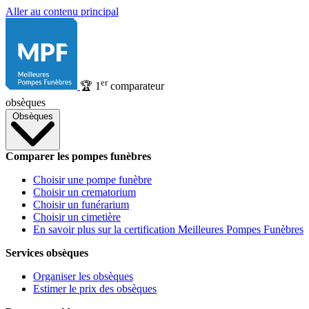
Aller au contenu principal
er
🏆
1
comparateur
obsèques
Obsèques
Comparer les pompes funèbres
Choisir une pompe funèbre
Choisir un crematorium
Choisir un funérarium
Choisir un cimetière
En savoir plus sur la certification Meilleures Pompes Funèbres
Services obsèques
Organiser les obsèques
Estimer le prix des obsèques