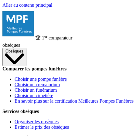
Aller au contenu principal
er
🏆
1
comparateur
obsèques
Obsèques
Comparer les pompes funèbres
Choisir une pompe funèbre
Choisir un crematorium
Choisir un funérarium
Choisir un cimetière
En savoir plus sur la certification Meilleures Pompes Funèbres
Services obsèques
Organiser les obsèques
Estimer le prix des obsèques