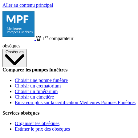
Aller au contenu principal
er
🏆
1
comparateur
obsèques
Obsèques
Comparer les pompes funèbres
Choisir une pompe funèbre
Choisir un crematorium
Choisir un funérarium
Choisir un cimetière
En savoir plus sur la certification Meilleures Pompes Funèbres
Services obsèques
Organiser les obsèques
Estimer le prix des obsèques