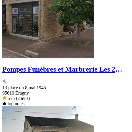
Pompes Funèbres et Marbrerie Les 2
Rives
13 place du 8 mai 1945
95610 Éragny
5
/5
(2 avis)
top notes