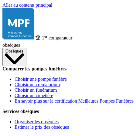
Aller au contenu principal
er
🏆
1
comparateur
obsèques
Obsèques
Comparer les pompes funèbres
Choisir une pompe funèbre
Choisir un crematorium
Choisir un funérarium
Choisir un cimetière
En savoir plus sur la certification Meilleures Pompes Funèbres
Services obsèques
Organiser les obsèques
Estimer le prix des obsèques