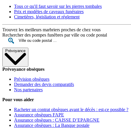
Tous ce qu'il faut savoir sur les pierres tombales
Prix et modèles de caveaux funéraires
Cimetières, législiation et réglement
Trouvez les meilleurs marbriers proches de chez vous
Rechercher des pompes funèbres par ville ou code postal
Prévoyance
Prévoyance obsèques
Prévision obsèques
Demander des devis comparatifs
Nos partenaires
Pour vous aider
Racheter un contrat obsèques avant le décès : est-ce possible ?
Assurance obsèques FAPE
Assurance obsèques : CAISSE D’EPARGNE
Assurance obsèques : La Banque postale