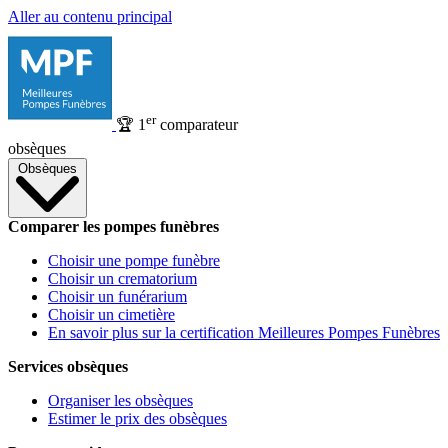
Aller au contenu principal
er
🏆
1
comparateur
obsèques
Obsèques
Comparer les pompes funèbres
Choisir une pompe funèbre
Choisir un crematorium
Choisir un funérarium
Choisir un cimetière
En savoir plus sur la certification Meilleures Pompes Funèbres
Services obsèques
Organiser les obsèques
Estimer le prix des obsèques