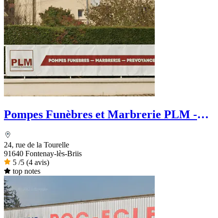
Pompes Funèbres et Marbrerie PLM -
PFG
24, rue de la Tourelle
91640 Fontenay-lès-Briis
5
/5
(4 avis)
top notes