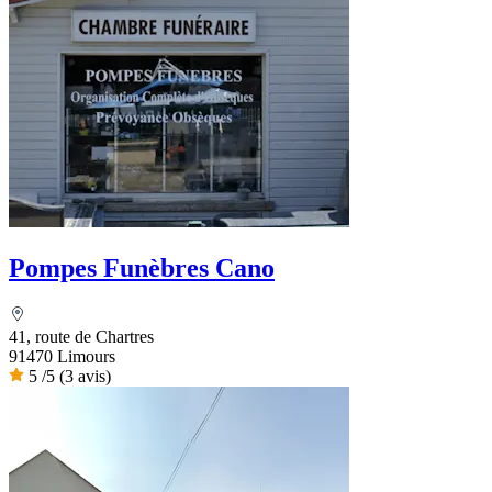
Pompes Funèbres Cano
41, route de Chartres
91470 Limours
5
/5
(3 avis)