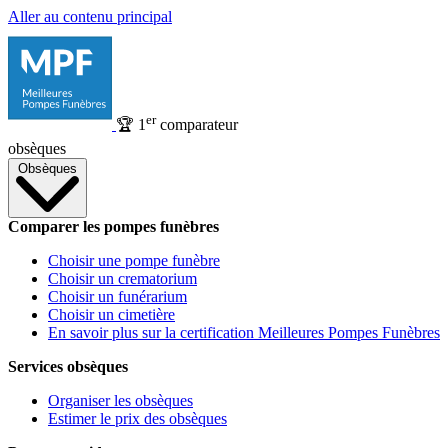
Aller au contenu principal
er
🏆
1
comparateur
obsèques
Obsèques
Comparer les pompes funèbres
Choisir une pompe funèbre
Choisir un crematorium
Choisir un funérarium
Choisir un cimetière
En savoir plus sur la certification Meilleures Pompes Funèbres
Services obsèques
Organiser les obsèques
Estimer le prix des obsèques