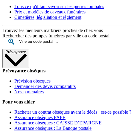
Tous ce qu'il faut savoir sur les pierres tombales
Prix et modèles de caveaux funéraires
Cimetières, législiation et réglement
Trouvez les meilleurs marbriers proches de chez vous
Rechercher des pompes funèbres par ville ou code postal
Prévoyance
Prévoyance obsèques
Prévision obsèques
Demander des devis comparatifs
Nos partenaires
Pour vous aider
Racheter un contrat obsèques avant le décès : est-ce possible ?
Assurance obsèques FAPE
Assurance obsèques : CAISSE D’EPARGNE
Assurance obsèques : La Banque postale