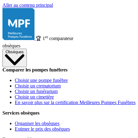
Aller au contenu principal
er
🏆
1
comparateur
obsèques
Obsèques
Comparer les pompes funèbres
Choisir une pompe funèbre
Choisir un crematorium
Choisir un funérarium
Choisir un cimetière
En savoir plus sur la certification Meilleures Pompes Funèbres
Services obsèques
Organiser les obsèques
Estimer le prix des obsèques