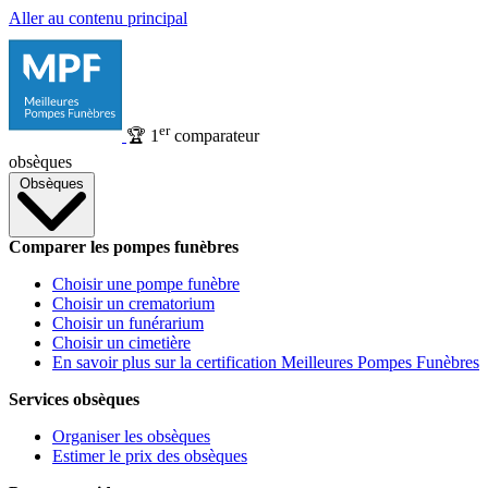
Aller au contenu principal
er
🏆
1
comparateur
obsèques
Obsèques
Comparer les pompes funèbres
Choisir une pompe funèbre
Choisir un crematorium
Choisir un funérarium
Choisir un cimetière
En savoir plus sur la certification Meilleures Pompes Funèbres
Services obsèques
Organiser les obsèques
Estimer le prix des obsèques