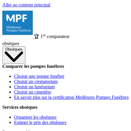
Aller au contenu principal
er
🏆
1
comparateur
obsèques
Obsèques
Comparer les pompes funèbres
Choisir une pompe funèbre
Choisir un crematorium
Choisir un funérarium
Choisir un cimetière
En savoir plus sur la certification Meilleures Pompes Funèbres
Services obsèques
Organiser les obsèques
Estimer le prix des obsèques