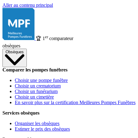
Aller au contenu principal
er
🏆
1
comparateur
obsèques
Obsèques
Comparer les pompes funèbres
Choisir une pompe funèbre
Choisir un crematorium
Choisir un funérarium
Choisir un cimetière
En savoir plus sur la certification Meilleures Pompes Funèbres
Services obsèques
Organiser les obsèques
Estimer le prix des obsèques