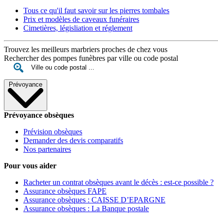
Tous ce qu'il faut savoir sur les pierres tombales
Prix et modèles de caveaux funéraires
Cimetières, législiation et réglement
Trouvez les meilleurs marbriers proches de chez vous
Rechercher des pompes funèbres par ville ou code postal
Prévoyance
Prévoyance obsèques
Prévision obsèques
Demander des devis comparatifs
Nos partenaires
Pour vous aider
Racheter un contrat obsèques avant le décès : est-ce possible ?
Assurance obsèques FAPE
Assurance obsèques : CAISSE D’EPARGNE
Assurance obsèques : La Banque postale