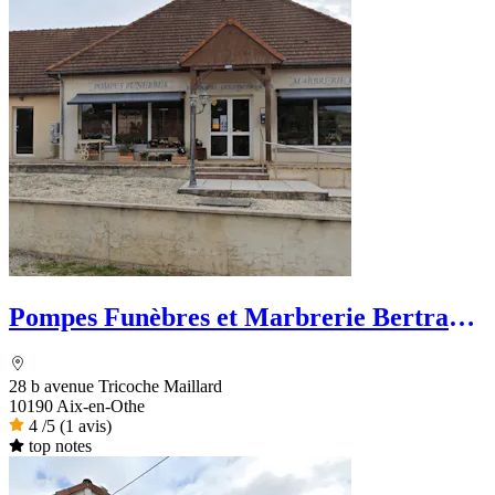
Pompes Funèbres et Marbrerie Bertrand
Delatronchette
28 b avenue Tricoche Maillard
10190 Aix-en-Othe
4
/5
(1 avis)
top notes