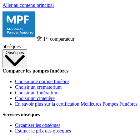
Aller au contenu principal
er
🏆
1
comparateur
obsèques
Obsèques
Comparer les pompes funèbres
Choisir une pompe funèbre
Choisir un crematorium
Choisir un funérarium
Choisir un cimetière
En savoir plus sur la certification Meilleures Pompes Funèbres
Services obsèques
Organiser les obsèques
Estimer le prix des obsèques