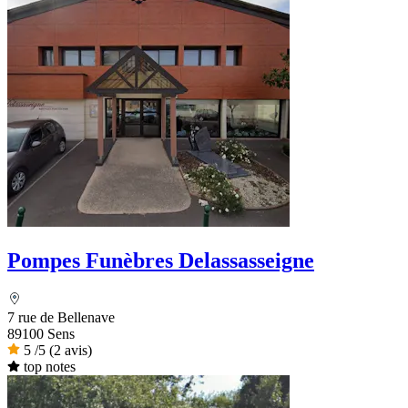
Pompes Funèbres Delassasseigne
7 rue de Bellenave
89100 Sens
5
/5
(2 avis)
top notes