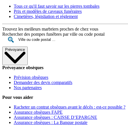
Tous ce qu'il faut savoir sur les pierres tombales
Prix et modèles de caveaux funéraires
Cimetières, législiation et réglement
Trouvez les meilleurs marbriers proches de chez vous
Rechercher des pompes funèbres par ville ou code postal
Prévoyance
Prévoyance obsèques
Prévision obsèques
Demander des devis comparatifs
Nos partenaires
Pour vous aider
Racheter un contrat obsèques avant le décès : est-ce possible ?
Assurance obsèques FAPE
Assurance obsèques : CAISSE D’EPARGNE
Assurance obsèques : La Banque postale