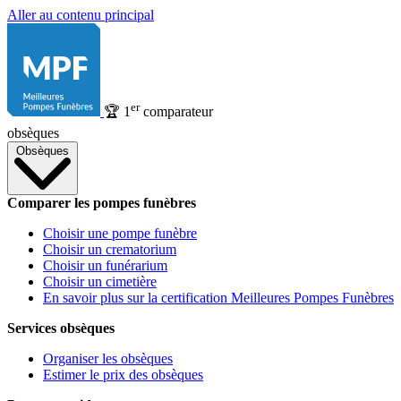
Aller au contenu principal
er
🏆
1
comparateur
obsèques
Obsèques
Comparer les pompes funèbres
Choisir une pompe funèbre
Choisir un crematorium
Choisir un funérarium
Choisir un cimetière
En savoir plus sur la certification Meilleures Pompes Funèbres
Services obsèques
Organiser les obsèques
Estimer le prix des obsèques