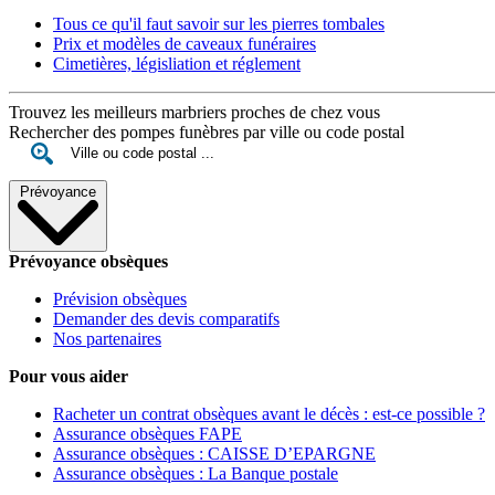
Tous ce qu'il faut savoir sur les pierres tombales
Prix et modèles de caveaux funéraires
Cimetières, législiation et réglement
Trouvez les meilleurs marbriers proches de chez vous
Rechercher des pompes funèbres par ville ou code postal
Prévoyance
Prévoyance obsèques
Prévision obsèques
Demander des devis comparatifs
Nos partenaires
Pour vous aider
Racheter un contrat obsèques avant le décès : est-ce possible ?
Assurance obsèques FAPE
Assurance obsèques : CAISSE D’EPARGNE
Assurance obsèques : La Banque postale