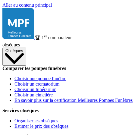
Aller au contenu principal
er
🏆
1
comparateur
obsèques
Obsèques
Comparer les pompes funèbres
Choisir une pompe funèbre
Choisir un crematorium
Choisir un funérarium
Choisir un cimetière
En savoir plus sur la certification Meilleures Pompes Funèbres
Services obsèques
Organiser les obsèques
Estimer le prix des obsèques