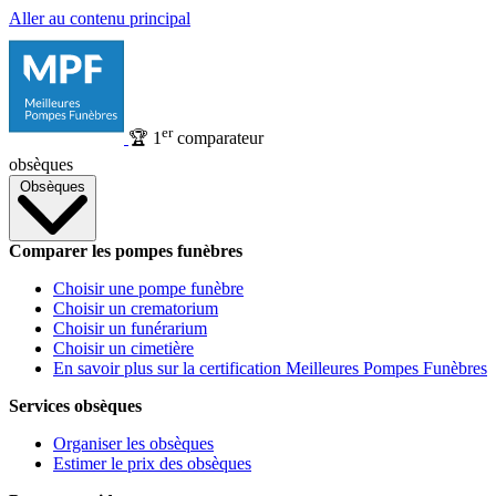
Aller au contenu principal
er
🏆
1
comparateur
obsèques
Obsèques
Comparer les pompes funèbres
Choisir une pompe funèbre
Choisir un crematorium
Choisir un funérarium
Choisir un cimetière
En savoir plus sur la certification Meilleures Pompes Funèbres
Services obsèques
Organiser les obsèques
Estimer le prix des obsèques