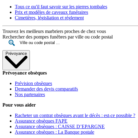
Tous ce qu'il faut savoir sur les pierres tombales
Prix et modèles de caveaux funéraires
Cimetières, législiation et réglement
Trouvez les meilleurs marbriers proches de chez vous
Rechercher des pompes funèbres par ville ou code postal
Prévoyance
Prévoyance obsèques
Prévision obsèques
Demander des devis comparatifs
Nos partenaires
Pour vous aider
Racheter un contrat obsèques avant le décès : est-ce possible ?
Assurance obsèques FAPE
Assurance obsèques : CAISSE D’EPARGNE
Assurance obsèques : La Banque postale