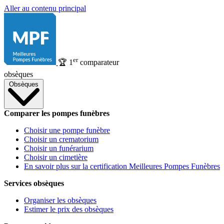
Aller au contenu principal
er
🏆
1
comparateur
obsèques
Obsèques
Comparer les pompes funèbres
Choisir une pompe funèbre
Choisir un crematorium
Choisir un funérarium
Choisir un cimetière
En savoir plus sur la certification Meilleures Pompes Funèbres
Services obsèques
Organiser les obsèques
Estimer le prix des obsèques