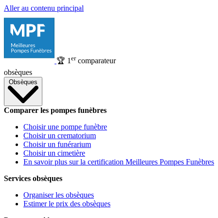
Aller au contenu principal
er
🏆
1
comparateur
obsèques
Obsèques
Comparer les pompes funèbres
Choisir une pompe funèbre
Choisir un crematorium
Choisir un funérarium
Choisir un cimetière
En savoir plus sur la certification Meilleures Pompes Funèbres
Services obsèques
Organiser les obsèques
Estimer le prix des obsèques