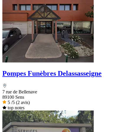
Pompes Funèbres Delassasseigne
7 rue de Bellenave
89100 Sens
5
/5
(2 avis)
top notes