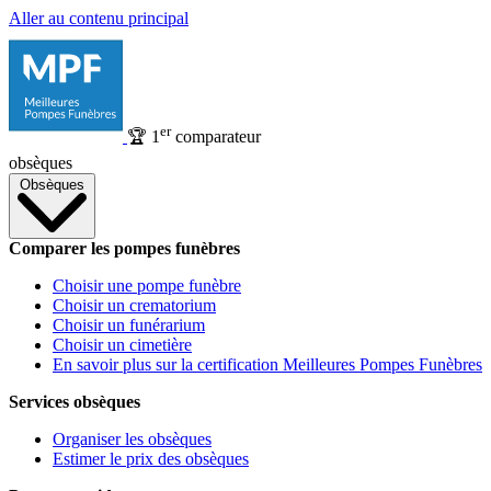
Aller au contenu principal
er
🏆
1
comparateur
obsèques
Obsèques
Comparer les pompes funèbres
Choisir une pompe funèbre
Choisir un crematorium
Choisir un funérarium
Choisir un cimetière
En savoir plus sur la certification Meilleures Pompes Funèbres
Services obsèques
Organiser les obsèques
Estimer le prix des obsèques