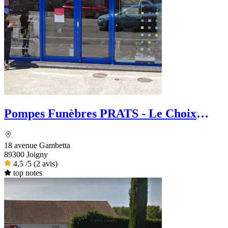
Pompes Funèbres PRATS - Le Choix
Funéraire
18 avenue Gambetta
89300 Joigny
4,5
/5
(2 avis)
top notes