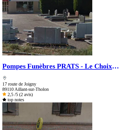
Pompes Funèbres PRATS - Le Choix
Funéraire
17 route de Joigny
89110 Aillant-sur-Tholon
2,5
/5
(2 avis)
top notes