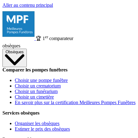
Aller au contenu principal
er
🏆
1
comparateur
obsèques
Obsèques
Comparer les pompes funèbres
Choisir une pompe funèbre
Choisir un crematorium
Choisir un funérarium
Choisir un cimetière
En savoir plus sur la certification Meilleures Pompes Funèbres
Services obsèques
Organiser les obsèques
Estimer le prix des obsèques