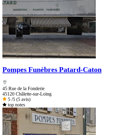
Pompes Funèbres Patard-Caton
45 Rue de la Fonderie
45120 Châlette-sur-Loing
5
/5
(5 avis)
top notes