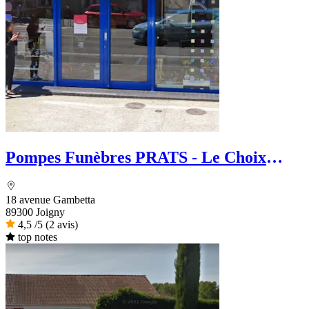
Pompes Funèbres PRATS - Le Choix
Funéraire
18 avenue Gambetta
89300 Joigny
4,5
/5
(2 avis)
top notes