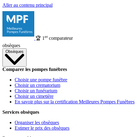
Aller au contenu principal
er
🏆
1
comparateur
obsèques
Obsèques
Comparer les pompes funèbres
Choisir une pompe funèbre
Choisir un crematorium
Choisir un funérarium
Choisir un cimetière
En savoir plus sur la certification Meilleures Pompes Funèbres
Services obsèques
Organiser les obsèques
Estimer le prix des obsèques