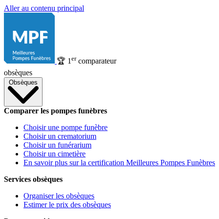
Aller au contenu principal
er
🏆
1
comparateur
obsèques
Obsèques
Comparer les pompes funèbres
Choisir une pompe funèbre
Choisir un crematorium
Choisir un funérarium
Choisir un cimetière
En savoir plus sur la certification Meilleures Pompes Funèbres
Services obsèques
Organiser les obsèques
Estimer le prix des obsèques