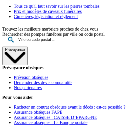
Tous ce qu'il faut savoir sur les pierres tombales
Prix et modèles de caveaux funéraires
Cimetières, législiation et réglement
Trouvez les meilleurs marbriers proches de chez vous
Rechercher des pompes funèbres par ville ou code postal
Prévoyance
Prévoyance obsèques
Prévision obsèques
Demander des devis comparatifs
Nos partenaires
Pour vous aider
Racheter un contrat obsèques avant le décès : est-ce possible ?
Assurance obsèques FAPE
Assurance obsèques : CAISSE D’EPARGNE
Assurance obsèques : La Banque postale