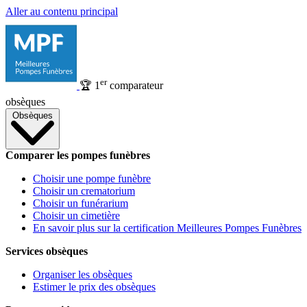
Aller au contenu principal
er
🏆
1
comparateur
obsèques
Obsèques
Comparer les pompes funèbres
Choisir une pompe funèbre
Choisir un crematorium
Choisir un funérarium
Choisir un cimetière
En savoir plus sur la certification Meilleures Pompes Funèbres
Services obsèques
Organiser les obsèques
Estimer le prix des obsèques