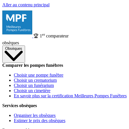
Aller au contenu principal
er
🏆
1
comparateur
obsèques
Obsèques
Comparer les pompes funèbres
Choisir une pompe funèbre
Choisir un crematorium
Choisir un funérarium
Choisir un cimetière
En savoir plus sur la certification Meilleures Pompes Funèbres
Services obsèques
Organiser les obsèques
Estimer le prix des obsèques