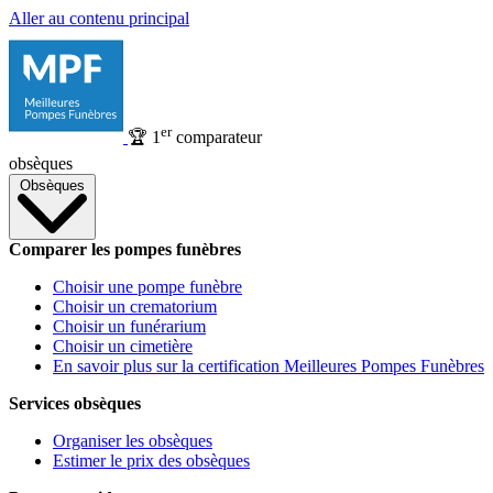
Aller au contenu principal
er
🏆
1
comparateur
obsèques
Obsèques
Comparer les pompes funèbres
Choisir une pompe funèbre
Choisir un crematorium
Choisir un funérarium
Choisir un cimetière
En savoir plus sur la certification Meilleures Pompes Funèbres
Services obsèques
Organiser les obsèques
Estimer le prix des obsèques