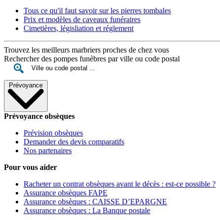
Tous ce qu'il faut savoir sur les pierres tombales
Prix et modèles de caveaux funéraires
Cimetières, législiation et réglement
Trouvez les meilleurs marbriers proches de chez vous
Rechercher des pompes funèbres par ville ou code postal
Prévoyance
Prévoyance obsèques
Prévision obsèques
Demander des devis comparatifs
Nos partenaires
Pour vous aider
Racheter un contrat obsèques avant le décès : est-ce possible ?
Assurance obsèques FAPE
Assurance obsèques : CAISSE D’EPARGNE
Assurance obsèques : La Banque postale