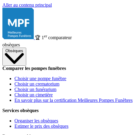
Aller au contenu principal
er
🏆
1
comparateur
obsèques
Obsèques
Comparer les pompes funèbres
Choisir une pompe funèbre
Choisir un crematorium
Choisir un funérarium
Choisir un cimetière
En savoir plus sur la certification Meilleures Pompes Funèbres
Services obsèques
Organiser les obsèques
Estimer le prix des obsèques