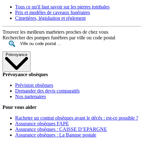
Tous ce qu'il faut savoir sur les pierres tombales
Prix et modèles de caveaux funéraires
Cimetières, législiation et réglement
Trouvez les meilleurs marbriers proches de chez vous
Rechercher des pompes funèbres par ville ou code postal
Prévoyance
Prévoyance obsèques
Prévision obsèques
Demander des devis comparatifs
Nos partenaires
Pour vous aider
Racheter un contrat obsèques avant le décès : est-ce possible ?
Assurance obsèques FAPE
Assurance obsèques : CAISSE D’EPARGNE
Assurance obsèques : La Banque postale