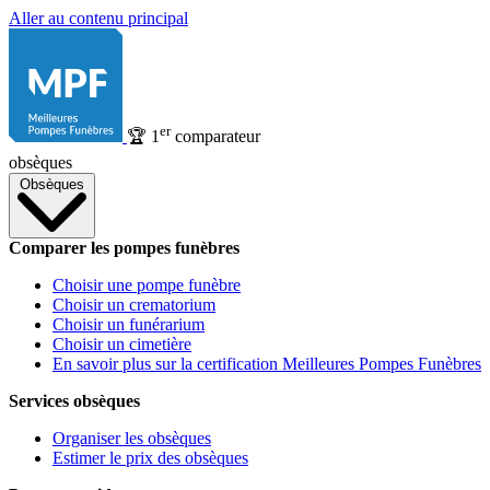
Aller au contenu principal
er
🏆
1
comparateur
obsèques
Obsèques
Comparer les pompes funèbres
Choisir une pompe funèbre
Choisir un crematorium
Choisir un funérarium
Choisir un cimetière
En savoir plus sur la certification Meilleures Pompes Funèbres
Services obsèques
Organiser les obsèques
Estimer le prix des obsèques