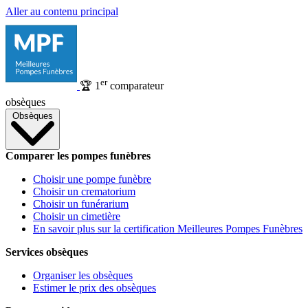
Aller au contenu principal
er
🏆
1
comparateur
obsèques
Obsèques
Comparer les pompes funèbres
Choisir une pompe funèbre
Choisir un crematorium
Choisir un funérarium
Choisir un cimetière
En savoir plus sur la certification Meilleures Pompes Funèbres
Services obsèques
Organiser les obsèques
Estimer le prix des obsèques