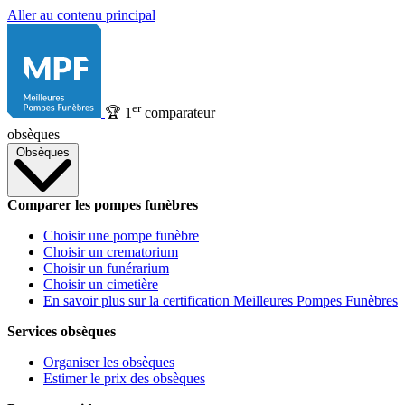
Aller au contenu principal
er
🏆
1
comparateur
obsèques
Obsèques
Comparer les pompes funèbres
Choisir une pompe funèbre
Choisir un crematorium
Choisir un funérarium
Choisir un cimetière
En savoir plus sur la certification Meilleures Pompes Funèbres
Services obsèques
Organiser les obsèques
Estimer le prix des obsèques