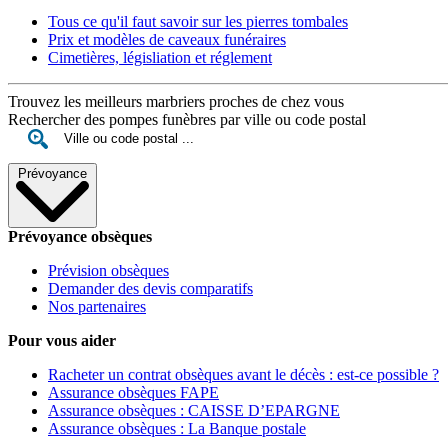
Tous ce qu'il faut savoir sur les pierres tombales
Prix et modèles de caveaux funéraires
Cimetières, législiation et réglement
Trouvez les meilleurs marbriers proches de chez vous
Rechercher des pompes funèbres par ville ou code postal
Prévoyance
Prévoyance obsèques
Prévision obsèques
Demander des devis comparatifs
Nos partenaires
Pour vous aider
Racheter un contrat obsèques avant le décès : est-ce possible ?
Assurance obsèques FAPE
Assurance obsèques : CAISSE D’EPARGNE
Assurance obsèques : La Banque postale