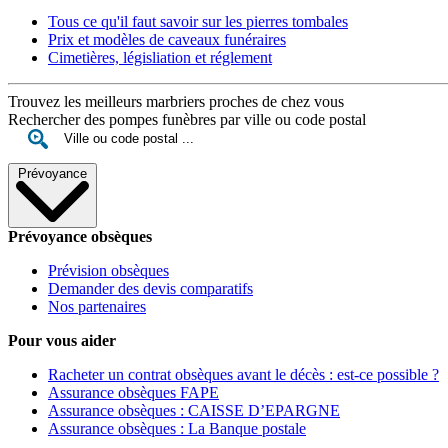
Tous ce qu'il faut savoir sur les pierres tombales
Prix et modèles de caveaux funéraires
Cimetières, législiation et réglement
Trouvez les meilleurs marbriers proches de chez vous
Rechercher des pompes funèbres par ville ou code postal
Prévoyance
Prévoyance obsèques
Prévision obsèques
Demander des devis comparatifs
Nos partenaires
Pour vous aider
Racheter un contrat obsèques avant le décès : est-ce possible ?
Assurance obsèques FAPE
Assurance obsèques : CAISSE D’EPARGNE
Assurance obsèques : La Banque postale