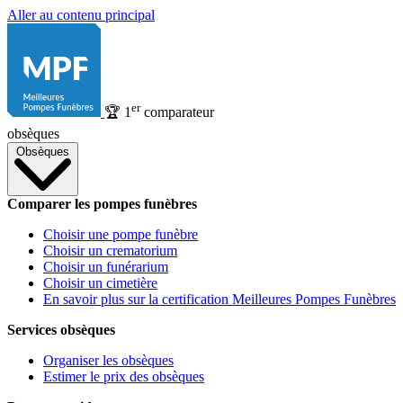
Aller au contenu principal
er
🏆
1
comparateur
obsèques
Obsèques
Comparer les pompes funèbres
Choisir une pompe funèbre
Choisir un crematorium
Choisir un funérarium
Choisir un cimetière
En savoir plus sur la certification Meilleures Pompes Funèbres
Services obsèques
Organiser les obsèques
Estimer le prix des obsèques