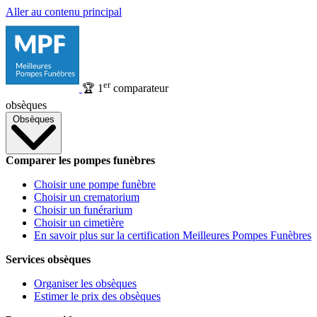
Aller au contenu principal
er
🏆
1
comparateur
obsèques
Obsèques
Comparer les pompes funèbres
Choisir une pompe funèbre
Choisir un crematorium
Choisir un funérarium
Choisir un cimetière
En savoir plus sur la certification Meilleures Pompes Funèbres
Services obsèques
Organiser les obsèques
Estimer le prix des obsèques