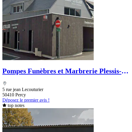
Pompes Funèbres et Marbrerie Plessis-
Letellier
5 rue jean Lecouturier
50410 Percy
Déposez le premier avis !
top notes