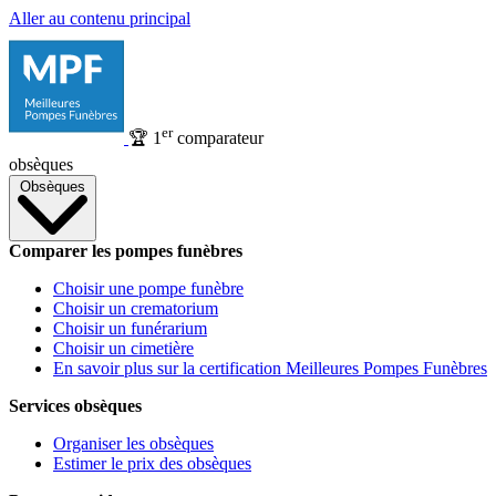
Aller au contenu principal
er
🏆
1
comparateur
obsèques
Obsèques
Comparer les pompes funèbres
Choisir une pompe funèbre
Choisir un crematorium
Choisir un funérarium
Choisir un cimetière
En savoir plus sur la certification Meilleures Pompes Funèbres
Services obsèques
Organiser les obsèques
Estimer le prix des obsèques