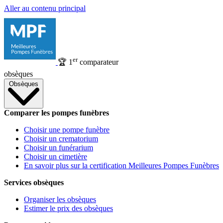
Aller au contenu principal
er
🏆
1
comparateur
obsèques
Obsèques
Comparer les pompes funèbres
Choisir une pompe funèbre
Choisir un crematorium
Choisir un funérarium
Choisir un cimetière
En savoir plus sur la certification Meilleures Pompes Funèbres
Services obsèques
Organiser les obsèques
Estimer le prix des obsèques