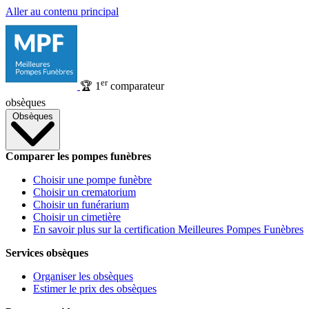
Aller au contenu principal
er
🏆
1
comparateur
obsèques
Obsèques
Comparer les pompes funèbres
Choisir une pompe funèbre
Choisir un crematorium
Choisir un funérarium
Choisir un cimetière
En savoir plus sur la certification Meilleures Pompes Funèbres
Services obsèques
Organiser les obsèques
Estimer le prix des obsèques