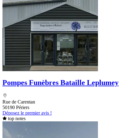
Pompes Funèbres Bataille Leplumey
Rue de Carentan
50190 Périers
Déposez le premier avis !
top notes