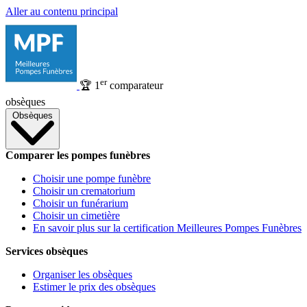
Aller au contenu principal
er
🏆
1
comparateur
obsèques
Obsèques
Comparer les pompes funèbres
Choisir une pompe funèbre
Choisir un crematorium
Choisir un funérarium
Choisir un cimetière
En savoir plus sur la certification Meilleures Pompes Funèbres
Services obsèques
Organiser les obsèques
Estimer le prix des obsèques